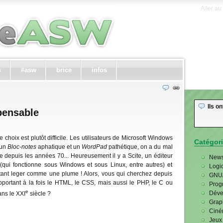
Aller au
s
#asw
brice
infos
Ils ont
spensable
choix est plutôt difficile. Les utilisateurs de Microsoft Windows
Catégor
 un
Bloc-notes
aphatique et un
WordPad
pathétique, on a du mal
e depuis les années 70... Heureusement il y a Scite, un éditeur
News
 (qui fonctionne sous Windows et sous Linux, entre autres) et
Logic
stant leger comme une plume ! Alors, vous qui cherchez depuis
GNU/
pportant à la fois le HTML, le CSS, mais aussi le PHP, le C ou
Prog
e
Déve
ans le XXI
siècle ?
Grap
Cin
Jeux