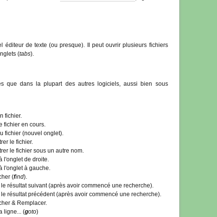
éditeur de texte (ou presque). Il peut ouvrir plusieurs fichiers
nglets (
tabs
).
 que dans la plupart des autres logiciels, aussi bien sous
 fichier.
 fichier en cours.
fichier (nouvel onglet).
er le fichier.
rer le fichier sous un autre nom.
 l'onglet de droite.
à l'onglet à gauche.
her (
f
ind
).
 le résultat suivant (après avoir commencé une recherche).
 le résultat précédent (après avoir commencé une recherche).
her & Remplacer.
a ligne... (
g
oto
)