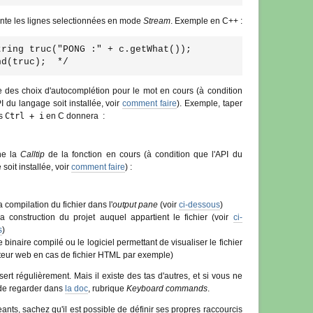
e les lignes selectionnées en mode
Stream
. Exemple en C++ :
tring truc("PONG :" + c.getWhat());
nd(truc);  */
 des choix d'autocomplétion pour le mot en cours (à condition
I du langage soit installée, voir
comment faire
). Exemple, taper
s
Ctrl + i
en C donnera :
he la
Calltip
de la fonction en cours (à condition que l'API du
soit installée, voir
comment faire
) :
 compilation du fichier dans l'
output pane
(voir
ci-dessous
)
a construction du projet auquel appartient le fichier (voir
ci-
s
)
 binaire compilé ou le logiciel permettant de visualiser le fichier
teur web en cas de fichier HTML par exemple)
sert régulièrement. Mais il existe des tas d'autres, et si vous ne
 de regarder dans
la doc
, rubrique
Keyboard commands
.
ants, sachez qu'il est possible de définir ses propres raccourcis