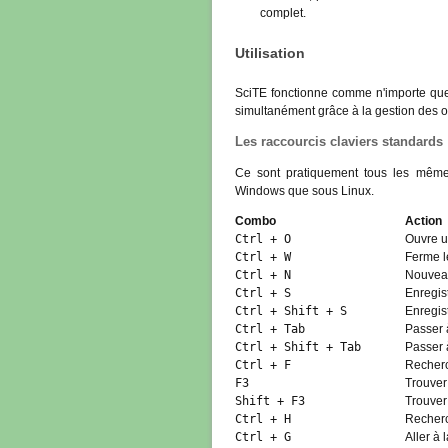
complet.
Utilisation
SciTE fonctionne comme n'importe quel 
simultanément grâce à la gestion des o
Les raccourcis claviers standards
Ce sont pratiquement tous les mêmes
Windows que sous Linux.
Combo
Action
Ctrl + O
Ouvre un
Ctrl + W
Ferme le
Ctrl + N
Nouveau 
Ctrl + S
Enregistr
Ctrl + Shift + S
Enregist
Ctrl + Tab
Passer à
Ctrl + Shift + Tab
Passer 
Ctrl + F
Recherc
F3
Trouver
Shift + F3
Trouver
Ctrl + H
Recherc
Ctrl + G
Aller à l