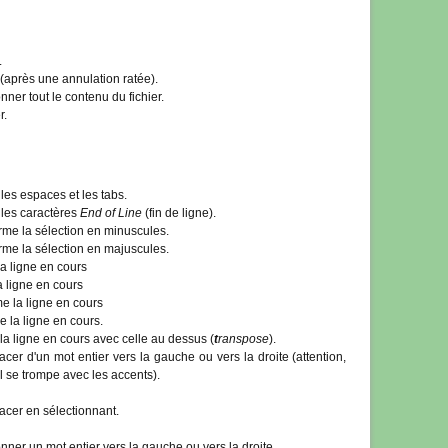
.
(après une annulation ratée).
nner tout le contenu du fichier.
r.
 les espaces et les tabs.
 les caractères
End of Line
(fin de ligne).
rme la sélection en minuscules.
rme la sélection en majuscules.
a ligne en cours
a ligne en cours
e la ligne en cours
 la ligne en cours.
la ligne en cours avec celle au dessus (
t
ranspose
).
cer d'un mot entier vers la gauche ou vers la droite (attention,
il se trompe avec les accents).
acer en sélectionnant.
nner un mot entier vers la gauche ou vers la droite.