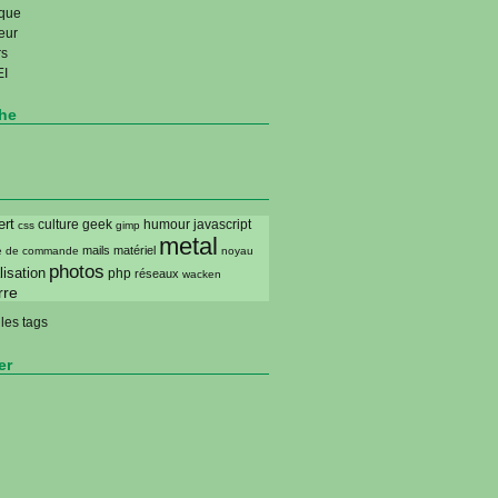
que
eur
rs
I
he
ert
culture geek
humour
javascript
css
gimp
metal
mails
matériel
ne de commande
noyau
photos
isation
php
réseaux
wacken
rre
les tags
er