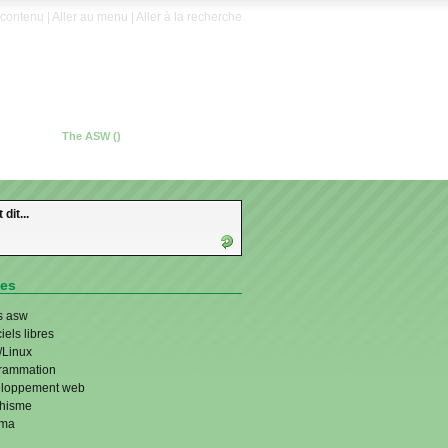
 contenu
|
Aller au menu
|
Aller à la recherche
The ASW (
)
 dit...
ies
 asw
iels libres
Linux
rammation
loppement web
hisme
éma