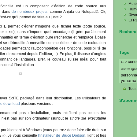
Musi
 Scintilla est un composant d'édition de code source aux
Hum
sé dans
de nombreux projets
, comme Anjuta ou Notepad2. Ok,
Dive
est-ce qu'il permet de faire au juste ?
EFRE
TE permet d'éditer n'importe quel fichier texte (code source,
Recherc
hier texte), dans n'importe quel encodage (il gère parfaitement
ionnalités en terme d'édition pure (recherche et remplace à base
 et se débrouille à merveille comme éditeur de code (coloration
ngages permettant l'autocomplétion des fonctions, possibilité de
Tags
ler directement depuis l'éditeur, ...). En plus, il dispose d'onglets
onnant de langages. Bref, le couteau suisse idéal pour tout
conc
42
c
ons à l'installation...
last.fm
lig
personnal
yenama
Tous 
ouver SciTE packagé dans leur distribution. Les utilisateurs de
S'abonn
de download
plusieurs versions :
andent pas d'installation, mais n'offrent pas toutes les
on n'est pas sur son ordinateur (surtout le
single file executable
 parfaitement à Windows (vous pourrez donc faire clic droit sur
TE »). Je vous conseille
l'installeur de Bruce Dodson
, light et très