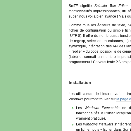
SciTE signifie
Scintilla Text Editor
.
fonctionnalités impressionantes, utili
super, nous voila bien avancé ! Mais qu'
Comme tous les éditeurs de texte, Sci
fichier de configuration ou simple fic
l'UTF-8). Il offre de nombreuses fonct
de regexp, selection en colonnes, ...)
syntaxique, intégration des API des la
« replier » du code, possibilité de compi
(tabs) et connait un nombre impressi
programmeur ! Ca vous tente ? Alors pass
Installation
Les utilisateurs de Linux devraient tr
Windows pourront trouver sur
la page 
Les
Windows Executable
ne dem
fonctionnalités. A utiliser lorsqu'
vraiment pratique).
Les
Windows Installers
s'intègrent
un fichier, puis « Editer dans Sci