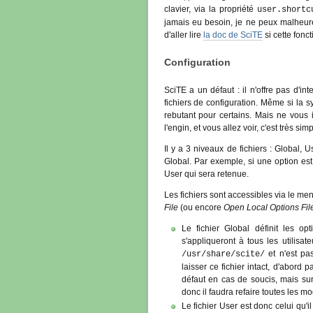
clavier, via la propriété
user.shortc
jamais eu besoin, je ne peux malheur
d'aller lire
la doc de SciTE
si cette fonct
Configuration
SciTE a un défaut : il n'offre pas d'int
fichiers de configuration. Même si la sy
rebutant pour certains. Mais ne vous 
l'engin, et vous allez voir, c'est très simp
Il y a 3 niveaux de fichiers : Global, Us
Global. Par exemple, si une option est
User qui sera retenue.
Les fichiers sont accessibles via le me
File
(ou encore
Open Local Options Fil
Le fichier Global définit les op
s'appliqueront à tous les utilisa
et n'est pas
/usr/share/scite/
laisser ce fichier intact, d'abord 
défaut en cas de soucis, mais sur
donc il faudra refaire toutes les mod
Le fichier User est donc celui qu'i