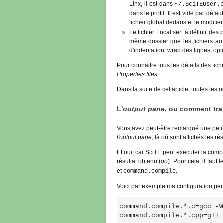
Linx, il est dans
~/.SciTEUser.
dans le profil. Il est vide par défau
fichier global dedans et le modifier
Le fichier Local sert à définir des 
même dossier que les fichiers au
d'indentation, wrap des lignes, opti
Pour connaitre tous les détails des fic
Properties files
.
Dans la suite de cet article, toutes les 
L'
output pane
, ou comment tr
Vous avez peut-être remarqué une petite
l'output pane
, là où sont affichés les ré
Et oui, car SciTE peut executer la compil
résultat obtenu (
go
). Pour cela, il faut
et
.
command.compile
Voici par exemple ma configuration pers
command.compile.*.c=gcc -W
command.compile.*.cpp=g++ 