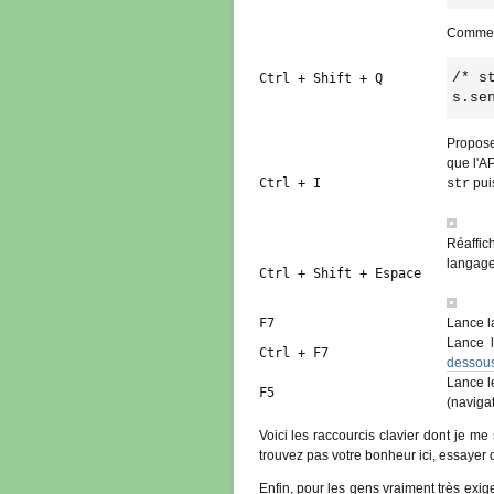
Comment
/* s
Ctrl + Shift + Q
s.se
Propose
que l'AP
Ctrl + I
pui
str
Réaffic
langage 
Ctrl + Shift + Espace
F7
Lance la
Lance l
Ctrl + F7
dessou
Lance le
F5
(naviga
Voici les raccourcis clavier dont je me 
trouvez pas votre bonheur ici, essayer
Enfin, pour les gens vraiment très exige