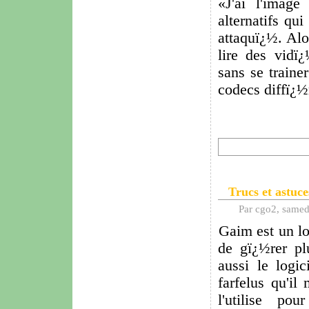
J'ai l'imag
alternatifs qu
attaquï¿½. Alo
lire des vid
sans se traine
codecs diffï¿½
Trucs et astuc
Par cgo2, samed
Gaim est un lo
de gï¿½rer plu
aussi le logi
farfelus qu'il
l'utilise po