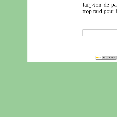
faï¿½on de par
trop tard pour 