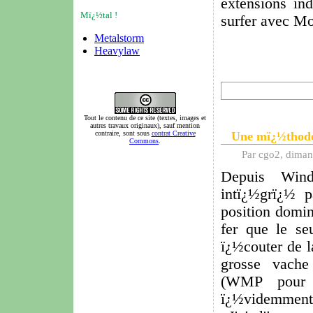
extensions in
Mï¿½tal !
surfer avec Mo
Metalstorm
Heavylaw
Tout le contenu de ce site (textes, images et
autres travaux originaux), sauf mention
contraire, sont sous
contrat Creative
Une mï¿½thode 
Commons
.
Par cgo2, dima
Depuis Win
intï¿½grï¿½ 
position domi
fer que le se
ï¿½couter de 
grosse vach
(WMP pour l
ï¿½videmment 