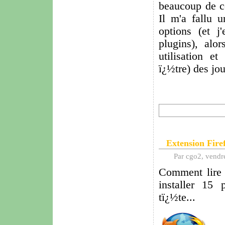
beaucoup de co
Il m'a fallu 
options (et j
plugins), alo
utilisation e
ï¿½tre) des jou
Extension Fire
Par cgo2, vendr
Comment lire 
installer 15 
tï¿½te...