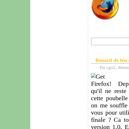
Renard de feu 
Par cgo2, dima
Dep
qu'il ne rest
cette poubelle
on me souffle 
vous pour util
finale ? Ca to
version 1.0. E