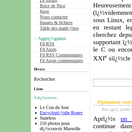
Le forum
Heureusement 
Brice de Nice
#asw
(ï¿½videmment
Nous contacter
sous Linux, en
Images & fichiers
en restant l
Table des matiï¿½res
cherchez depu
Aggrï¿½gation
supportant ï¿½
Fil RSS
le C ou encor
Fil Atom
Fil RSS Commentaires
e
XXI
siï¿½cle
Fil Atom commentaires
Divers
Rechercher
Liens
A dï¿½couvrir...
Optimisez votr
Le Con du Jour
Par cgo2, jeudi
Encyclopï¿½die Roger
Aprï¿½s
un 
Stateless
110 photos pour
continue dan
dï¿½couvrir Marseille