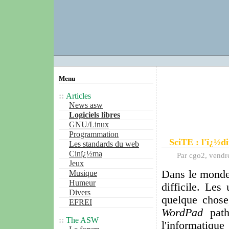
Menu
Articles
News asw
Logiciels libres
GNU/Linux
Programmation
SciTE : l'ï¿½di
Les standards du web
Cinï¿½ma
Par cgo2, vend
Jeux
Dans le monde 
Musique
Humeur
difficile. Les
Divers
quelque chos
EFREI
WordPad
path
The ASW
l'informatiqu