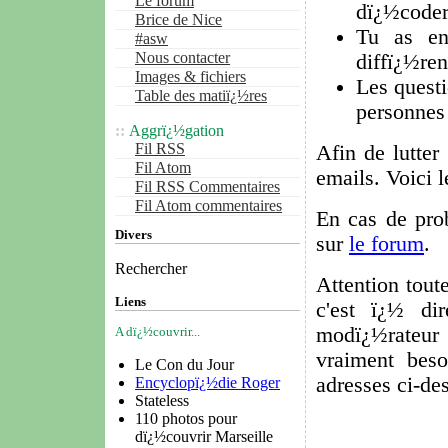
Le forum
dï¿½coder
Brice de Nice
Tu as en
#asw
Nous contacter
diffï¿½ren
Images & fichiers
Les questi
Table des matiï¿½res
personnes 
Aggrï¿½gation
Fil RSS
Afin de lutter
Fil Atom
emails. Voici l
Fil RSS Commentaires
Fil Atom commentaires
En cas de pro
Divers
sur
le forum
.
Rechercher
Attention toute
Liens
c'est ï¿½ di
modï¿½rateur 
A dï¿½couvrir...
vraiment beso
Le Con du Jour
adresses ci-de
Encyclopï¿½die Roger
Stateless
110 photos pour
dï¿½couvrir Marseille