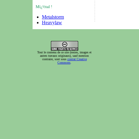
Mï¿½tal !
Metalstorm
Heavylaw
Tout le contenu de ce site (textes, images et
autres travaux originaux), sauf mention
contraire, sont sous
contrat Creative
Commons
.