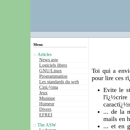
Menu
Articles
News asw
Logiciels libres
Toi qui a env
GNU/Linux
Programmation
pour lire ces r
Les standards du web
Cinï¿½ma
Evite le s
Jeux
l'ï¿½cri
Musique
caractï¿½r
Humeur
Divers
... de la
EFREI
mails en h
The ASW
... et en