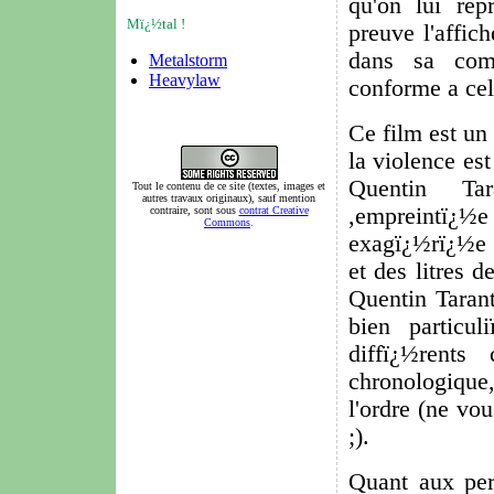
qu'on lui rep
Mï¿½tal !
preuve l'affi
dans sa comb
Metalstorm
Heavylaw
conforme a ce
Ce film est un
la violence est
Quentin Tar
Tout le contenu de ce site (textes, images et
autres travaux originaux), sauf mention
,empreintï¿
contraire, sont sous
contrat Creative
Commons
.
exagï¿½rï¿½e 
et des litres d
Quentin Tarant
bien particu
diffï¿½rents
chronologique,
l'ordre (ne vo
;).
Quant aux per