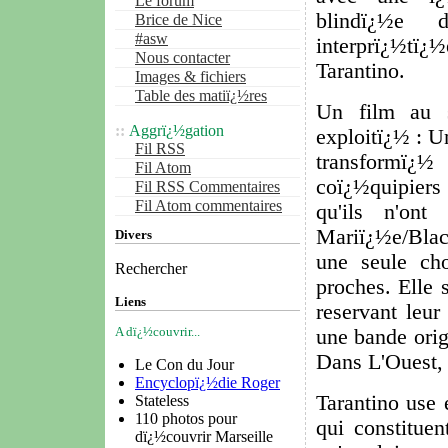
Le forum
blindï¿½e d
Brice de Nice
#asw
interprï¿½tï¿
Nous contacter
Tarantino.
Images & fichiers
Table des matiï¿½res
Un film au s
Aggrï¿½gation
exploitï¿½ : U
Fil RSS
transformï¿½ 
Fil Atom
coï¿½quipiers 
Fil RSS Commentaires
Fil Atom commentaires
qu'ils n'on
Mariï¿½e/Bla
Divers
une seule ch
Rechercher
proches. Elle 
Liens
reservant leur
A dï¿½couvrir...
une bande orig
Dans L'Ouest, 
Le Con du Jour
Encyclopï¿½die Roger
Tarantino use 
Stateless
110 photos pour
qui constitue
dï¿½couvrir Marseille