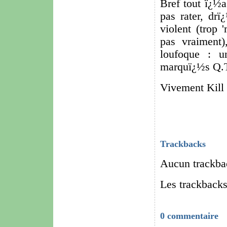
Bref tout ï¿½a
pas rater, drï
violent (trop 
pas vraiment)
loufoque : u
marquï¿½s Q.T
Vivement Kill 
Trackbacks
Aucun trackba
Les trackbacks
0 commentaire