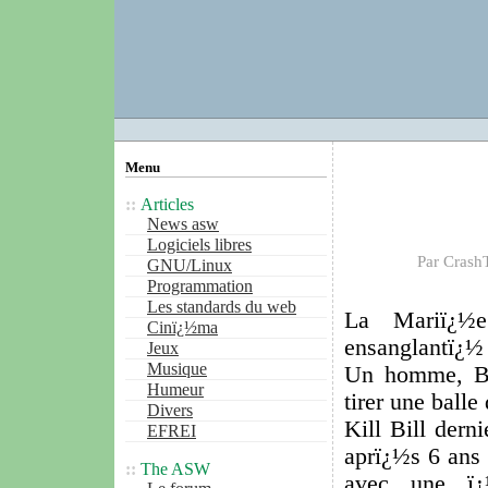
Menu
Articles
News asw
Logiciels libres
Par Crash
GNU/Linux
Programmation
Les standards du web
La Mariï¿½e
Cinï¿½ma
ensanglantï¿½ 
Jeux
Musique
Un homme, Bil
Humeur
tirer une balle
Divers
Kill Bill dern
EFREI
aprï¿½s 6 ans 
The ASW
avec une ï¿½