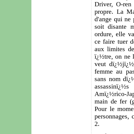
Driver, O-ren 
propre. La Ma
d'ange qui ne 
soit disante 
ordure, elle v
ce faire tuer 
aux limites d
ï¿½tre, on ne 
veut dï¿½jï¿½
femme au pass
sans nom dï¿½
assassinï¿½
Amï¿½rico-Japo
main de fer (g
Pour le momen
personnages, 
2.